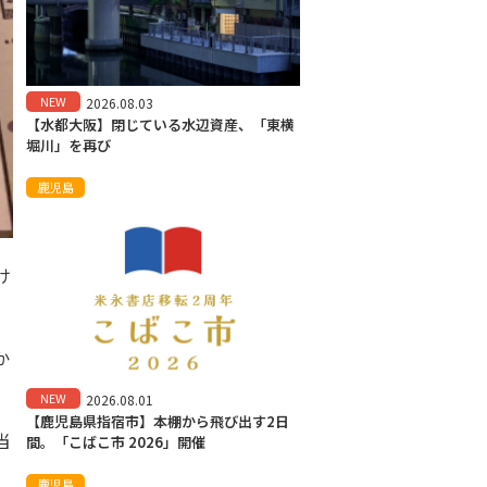
NEW
2026.08.03
【水都大阪】閉じている水辺資産、「東横
堀川」を再び
鹿児島
け
か
NEW
2026.08.01
【鹿児島県指宿市】本棚から飛び出す2日
当
間。「こばこ市 2026」開催
鹿児島