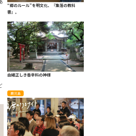
あ
“郷のルール”を明文化、『集落の教科
書』。
、
由緒正しき香辛料の神様
ど
鹿児島