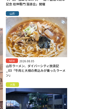
記念 桂伸衛門 落語会」開催
山形
NEW
2026.08.05
山形ラーメン、ダイバーシティ放浪記
_03「牛肉と大根の煮込みが乗ったラーメ
ン」
大阪