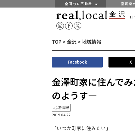
全国のＲ不動産
密買東
ロ
TOP
>
金沢
>
地域情報
Facebook
X
金澤町家に住んでみ
のようす―
地域情報
2019.04.22
「いつか町家に住みたい」