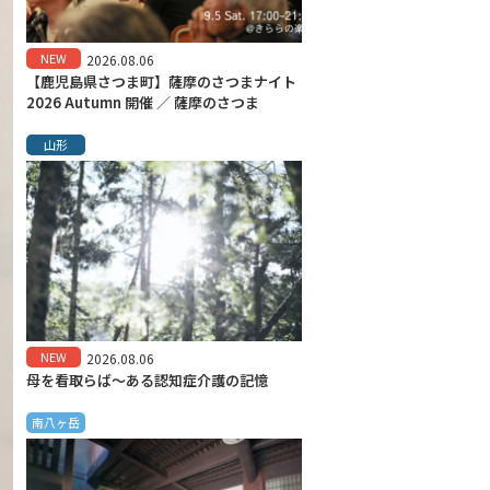
NEW
2026.08.06
【鹿児島県さつま町】薩摩のさつまナイト
2026 Autumn 開催 ／ 薩摩のさつま
山形
NEW
2026.08.06
母を看取らば～ある認知症介護の記憶
南八ヶ岳