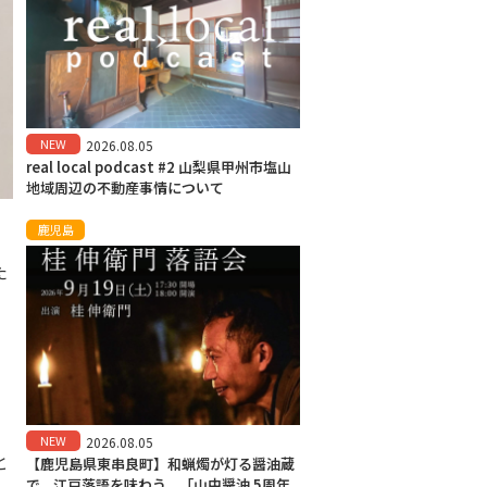
NEW
2026.08.05
real local podcast #2 山梨県甲州市塩山
地域周辺の不動産事情について
鹿児島
た
NEW
2026.08.05
と
【鹿児島県東串良町】和蝋燭が灯る醤油蔵
で、江戸落語を味わう。「山中醤油 5周年