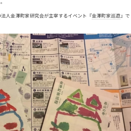
た。
O法人金澤町家研究会が主宰するイベント『
金澤町家巡遊
』で