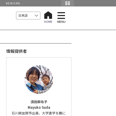
REWORK
t
o
HOME
g
MENU
g
l
e
n
a
v
i
情報提供者
g
a
t
i
o
n
須田麻佑子
Mayuko Suda
石川県加賀市出身。大学進学を期に