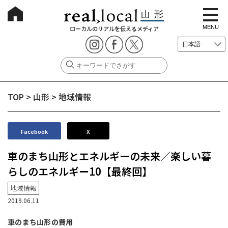
t
o
g
MENU
ローカルのリアルを伝えるメディア
g
l
e
n
a
v
i
g
TOP
>
山形
>
地域情報
a
t
i
o
n
Facebook
X
車のまち山形とエネルギーの未来／楽しい暮
らしのエネルギー10【最終回】
地域情報
2019.06.11
車のまち山形の費用