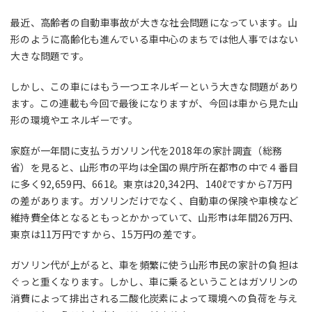
最近、高齢者の自動車事故が大きな社会問題になっています。山
形のように高齢化も進んでいる車中心のまちでは他人事ではない
大きな問題です。
しかし、この車にはもう一つエネルギーという大きな問題があり
ます。この連載も今回で最後になりますが、今回は車から見た山
形の環境やエネルギーです。
家庭が一年間に支払うガソリン代を
2018
年の家計調査（総務
省）を見ると、山形市の平均は全国の県庁所在都市の中で４番目
に多く
92,659
円、
661
ℓ。東京は
20,342
円、
140
ℓですから
7
万円
の差があります。ガソリンだけでなく、自動車の保険や車検など
維持費全体となるともっとかかっていて、山形市は年間
26
万円、
東京は
11
万円ですから、
15
万円の差です。
ガソリン代が上がると、車を頻繁に使う山形市民の家計の負担は
ぐっと重くなります。しかし、車に乗るということはガソリンの
消費によって排出される二酸化炭素によって環境への負荷を与え