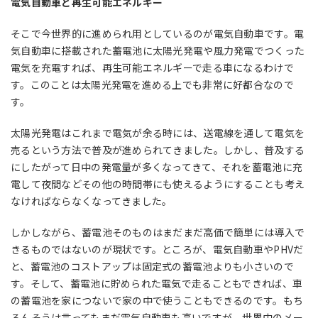
電気自動車と再生可能エネルギー
そこで今世界的に進められ用としているのが電気自動車です。電
気自動車に搭載された蓄電池に太陽光発電や風力発電でつくった
電気を充電すれば、再生可能エネルギーで走る車になるわけで
す。このことは太陽光発電を進める上でも非常に好都合なので
す。
太陽光発電はこれまで電気が余る時には、送電線を通して電気を
売るという方法で普及が進められてきました。しかし、普及する
にしたがって日中の発電量が多くなってきて、それを蓄電池に充
電して夜間などその他の時間帯にも使えるようにすることも考え
なければならなくなってきました。
しかしながら、蓄電池そのものはまだまだ高価で簡単には導入で
きるものではないのが現状です。ところが、電気自動車や
PHV
だ
と、蓄電池のコストアップは固定式の蓄電池よりも小さいので
す。そして、蓄電池に貯められた電気で走ることもできれば、車
の蓄電池を家につないで家の中で使うこともできるのです。もち
ろんそうは言ってもまだ電気自動車も高いですが、世界中のメー