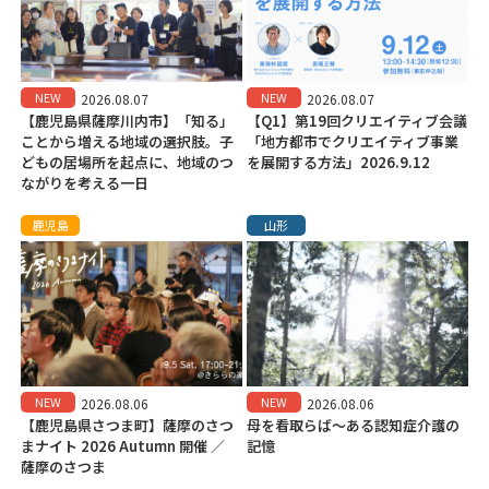
NEW
NEW
2026.08.07
2026.08.07
【鹿児島県薩摩川内市】「知る」
【Q1】第19回クリエイティブ会議
ことから増える地域の選択肢。子
「地方都市でクリエイティブ事業
どもの居場所を起点に、地域のつ
を展開する方法」2026.9.12
ながりを考える一日
鹿児島
山形
NEW
NEW
2026.08.06
2026.08.06
【鹿児島県さつま町】薩摩のさつ
母を看取らば～ある認知症介護の
まナイト 2026 Autumn 開催 ／
記憶
薩摩のさつま