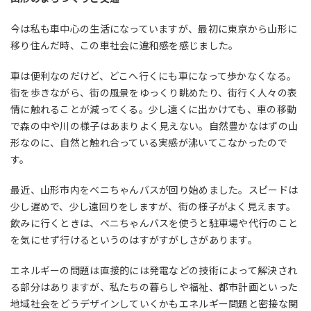
今は私も車中心の生活になっていますが、最初に東京から山形に
移り住んだ時、この車社会に違和感を感じました。
車は便利なのだけど、どこへ行くにも車になって歩かなくなる。
街を歩きながら、街の風景をゆっくり眺めたり、街行く人々の表
情に触れることが減ってくる。少し遠くに出かけても、車の移動
で森の中や川の様子はあまりよく見えない。自然豊かなはずの山
形なのに、自然と触れ合っている実感が沸いてこなかったので
す。
最近、山形市内をベニちゃんバスが回り始めました。スピードは
少し遅めで、少し遠回りをしますが、街の様子がよく見えます。
飲みに行くときは、ベニちゃんバスを使うと駐車場や代行のこと
を気にせず行けるというのはすがすがしさがあります。
エネルギーの問題は直接的には発電などの技術によって解決され
る部分はありますが、私たちの暮らしや福祉、都市計画といった
地域社会をどうデザインしていくかもエネルギー問題と密接な関