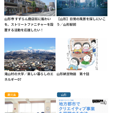
山形市 すずらん商店街に賑わい
【山形】日常の風景を探しにいこ
を。ストリートファニチャーを設
う／山形駅前
置する活動を応援したい！
滝山村の大学／楽しい暮らしのエ
山形納豆物語 第十話
ネルギー07
鹿児島
山形