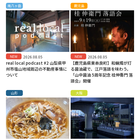
南八ヶ岳
鹿児島
NEW
NEW
2026.08.05
2026.08.05
real local podcast #2 山梨県甲
【鹿児島県東串良町】和蝋燭が灯
州市塩山地域周辺の不動産事情に
る醤油蔵で、江戸落語を味わう。
ついて
「山中醤油 5周年記念 桂伸衛門 落
語会」開催
山形
大阪