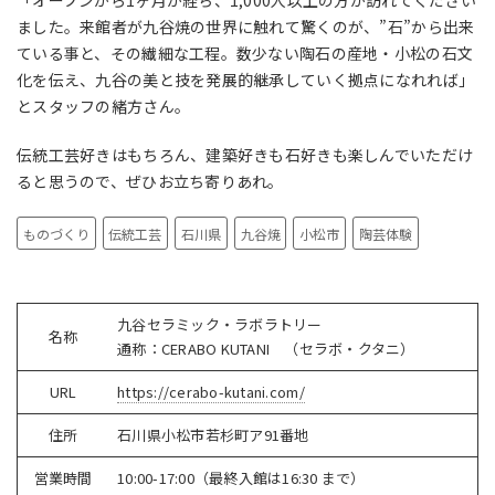
「
オープンから1ヶ月が経ち、1,000人以上の方が訪れてください
ま
した。来館者が九谷焼の世界に触れて驚くのが、”石”から出来
ている事と、その繊細な工程。数少ない陶石の産地・小松の石文
化を伝え、九谷の美と技を発展的継承していく拠点になれれば
」
と
スタッフの緒方さん。
伝統工芸好きはもちろん、建築好きも石好きも楽しんでいただけ
ると思うので、ぜひお立ち寄りあれ。
ものづくり
伝統工芸
石川県
九谷焼
小松市
陶芸体験
九⾕セラミック・ラボラトリー
名称
通称：CERABO KUTANI （セラボ・クタニ）
URL
https://cerabo-kutani.com/
住所
⽯川県⼩松市若杉町ア91番地
営業時間
10:00-17:00（最終⼊館は16:30 まで）