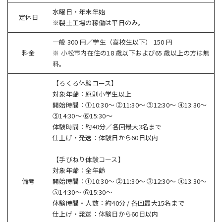
⽔曜⽇・年末年始
定休日
※製⼟⼯場の稼働は平⽇のみ。
⼀般 300 円／学⽣（⾼校⽣以下） 150 円
料金
※ ⼩松市内在住の18 歳以下および65 歳以上の⽅は無
料。
【ろくろ体験コース】
対象年齢：原則小学生以上
開始時間：①10:30～ ②11:30～ ③12:30～ ④13:30〜
⑤14:30～ ⑥15:30～
体験時間：約40分／各回最大3名まで
仕上げ・発送：体験日から60日以内
【手びねり体験コース】
対象年齢：全年齢
備考
開始時間：①10:30～ ②11:30～ ③12:30～ ④13:30〜
⑤14:30～ ⑥15:30～
体験時間・人数：約40分 / 各回最大15名まで
仕上げ・発送：体験日から60日以内