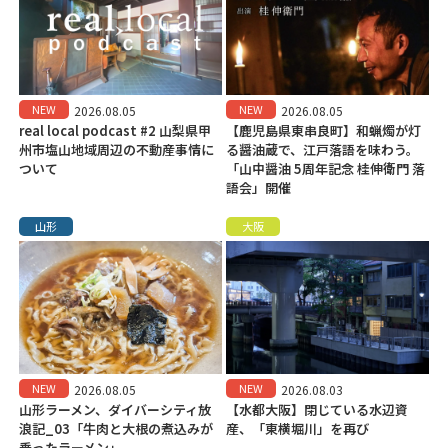
NEW
NEW
2026.08.05
2026.08.05
real local podcast #2 山梨県甲
【鹿児島県東串良町】和蝋燭が灯
州市塩山地域周辺の不動産事情に
る醤油蔵で、江戸落語を味わう。
ついて
「山中醤油 5周年記念 桂伸衛門 落
語会」開催
山形
大阪
NEW
NEW
2026.08.05
2026.08.03
山形ラーメン、ダイバーシティ放
【水都大阪】閉じている水辺資
浪記_03「牛肉と大根の煮込みが
産、「東横堀川」を再び
乗ったラーメン」