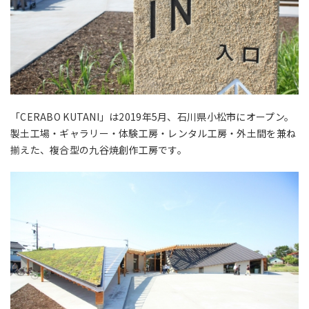
「CERABO KUTANI」は
2019年5月、
石川県小松市にオープン。
製⼟⼯場・ギャラリー・体験⼯房・レンタル⼯房・外⼟間を兼ね
揃えた、複合型の九⾕焼創作⼯房です。