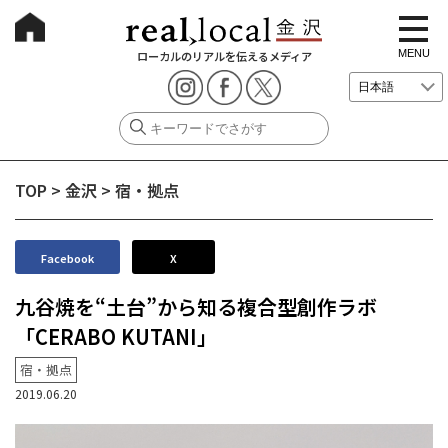
t
o
g
MENU
ローカルのリアルを伝えるメディア
g
l
e
n
a
v
i
g
TOP
>
金沢
>
宿・拠点
a
t
i
o
n
Facebook
X
九谷焼を“土台”から知る複合型創作ラボ
「CERABO KUTANI」
宿・拠点
2019.06.20