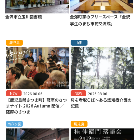
金沢市立玉川図書館
金澤町家のフリースペース「金沢
学生のまち市民交流館」
鹿児島
山形
NEW
NEW
2026.08.06
2026.08.06
【鹿児島県さつま町】薩摩のさつ
母を看取らば～ある認知症介護の
まナイト 2026 Autumn 開催 ／
記憶
薩摩のさつま
南八ヶ岳
鹿児島