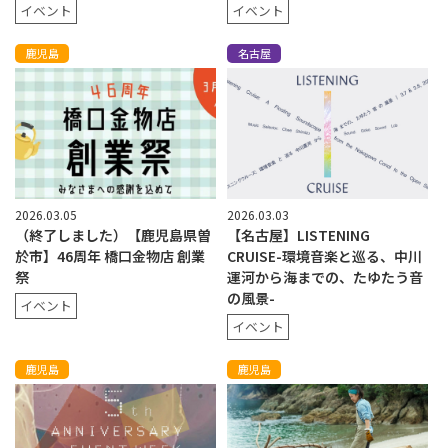
イベント
イベント
鹿児島
名古屋
2026.03.05
2026.03.03
（終了しました）【鹿児島県曽
【名古屋】LISTENING
於市】46周年 橋口金物店 創業
CRUISE-環境音楽と巡る、中川
祭
運河から海までの、たゆたう音
の風景-
イベント
イベント
鹿児島
鹿児島