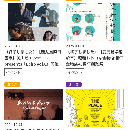
2025.04.01
2025.03.10
（終了しました）【鹿児島県日
（終了しました）【鹿児島県曽
置市】美山ビエンナーレ
於市】昭和レトロな金物店 橋口
presents『Echo vol.0』開催
金物店45周年創業祭
イベント
イベント
鹿児島
名古屋
2024.12.05