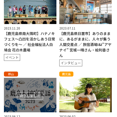
2023.11.20
2023.07.11
【鹿児島県南大隅町】ハナノキ
【鹿児島県日置市】ありのまま
フェス〜凸凹を活かしあう日常
に、あるがままに、人々が集う
づくりを〜 ／ 社会福祉法人白
人間交差点 ／ 旅宿酒場I&I”アヤ
鳩会 花の木農場
ナイ” 宮城一晴さん・絵利香さ
ん
イベント
インタビュー
郡山
鹿児島
終了しました
2023.06.12
2023.06.02