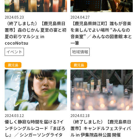
2024.05.23
2024.04.27
（終了しました）【鹿児島県日
【鹿児島県錦江町】誰もが音楽
置市】森のじかん 夏至の宴と初
を楽しんでよい場所 “みんなの
夏の彩りマルシェ in
音楽室” ／ みんなの図書館 本と
cocoNotsu
一筆
イベント
地域情報
鹿児島
鹿児島
2024.03.12
2024.02.18
優しく静寂な時間を届ける7イ
（終了しました）【鹿児島県日
ンチシングルレコード『まぼろ
置市】キャンドルフェスティバ
し』 ／ シンガーソングライタ
ル in 伊集院森林公園 開催