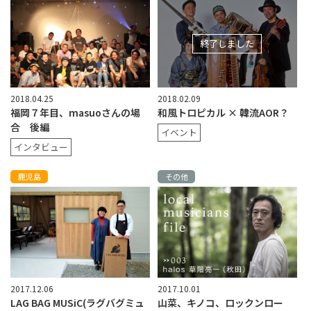
終了しました
2018.04.25
2018.02.09
福岡７年目、masuoさんの場
和風トロピカル × 韓流AOR？
合 後編
イベント
インタビュー
鹿児島
その他
2017.12.06
2017.10.01
LAG BAG MUSiC(ラグバグミュ
山菜、キノコ、ロックンロー