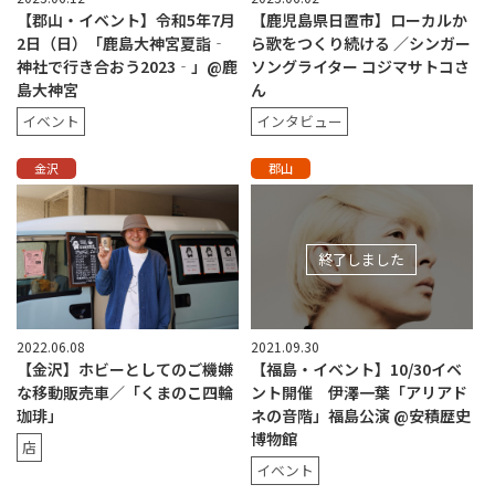
【郡山・イベント】令和5年7月
【鹿児島県日置市】ローカルか
2日（日）「鹿島大神宮夏詣‐
ら歌をつくり続ける ／シンガー
神社で行き合おう2023‐」@鹿
ソングライター コジマサトコさ
島大神宮
ん
イベント
インタビュー
金沢
郡山
終了しました
2022.06.08
2021.09.30
【金沢】ホビーとしてのご機嫌
【福島・イベント】10/30イベ
な移動販売車／「くまのこ四輪
ント開催 伊澤一葉「アリアド
珈琲」
ネの音階」福島公演 @安積歴史
博物館
店
イベント