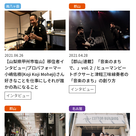
南八ヶ岳
郡山
2021.06.26
2021.04.28
【山梨県甲州市塩山】移住者イ
【郡山/連載】「音楽のまち
ンタビュー/プロパフォーマー
で、」vol.２ / ヒューマンビー
小嶋佑樹(Koji Koji Moheji)さん
トボクサーと津軽三味線奏者の
好きなことを仕事にしそれが誰
「音楽のまち」の創り方
かの為になること
インタビュー
インタビュー
郡山
名古屋