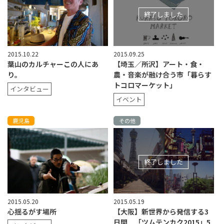
終了しました
2015.10.22
2015.09.25
葉山のカルチャーこの人にあ
【埼玉／所沢】アート・食・
り。
農・音楽が融け合う市「暮らす
トコロマーケット」
インタビュー
イベント
鹿児島
その他
終了しました
2015.05.20
2015.05.19
心揺るがす場所
【大阪】新世界から発信する3
日間 「ツムテンカク2015」5