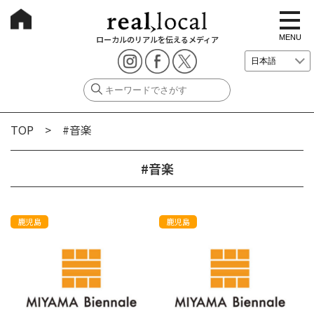
t
o
g
MENU
ローカルのリアルを伝えるメディア
g
l
e
n
a
v
i
g
TOP
> #音楽
a
t
i
o
#音楽
n
鹿児島
鹿児島