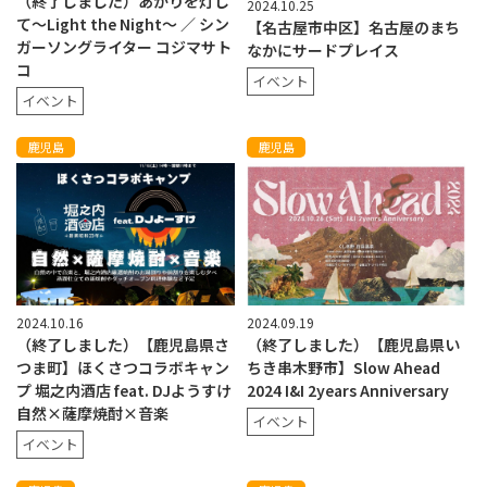
（終了しました）あかりを灯し
2024.10.25
て〜Light the Night〜 ／ シン
【名古屋市中区】名古屋のまち
ガーソングライター コジマサト
なかにサードプレイス
コ
イベント
イベント
鹿児島
鹿児島
2024.10.16
2024.09.19
（終了しました）【鹿児島県さ
（終了しました）【鹿児島県い
つま町】ほくさつコラボキャン
ちき串木野市】Slow Ahead
プ 堀之内酒店 feat. DJようすけ
2024 I&I 2years Anniversary
自然×薩摩焼酎×音楽
イベント
イベント