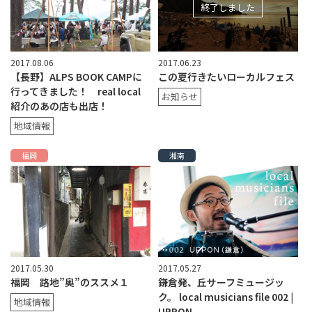
終了しました
2017.08.06
2017.06.23
【長野】ALPS BOOK CAMPに
この夏行きたいローカルフェス
行ってきました！ real local
お知らせ
紹介のあの店も出店！
地域情報
福岡
湘南
2017.05.30
2017.05.27
福岡 路地”奥”のススメ１
鎌倉発、丘サーフミュージッ
ク。 local musicians file 002 |
地域情報
UPPON