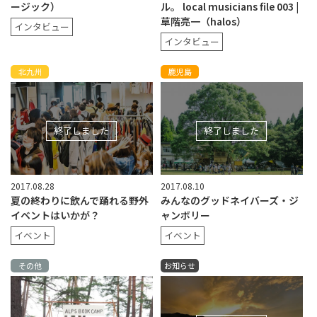
ージック）
ル。 local musicians file 003 |
草階亮一（halos）
インタビュー
インタビュー
北九州
鹿児島
終了しました
終了しました
2017.08.28
2017.08.10
夏の終わりに飲んで踊れる野外
みんなのグッドネイバーズ・ジ
イベントはいかが？
ャンボリー
イベント
イベント
その他
お知らせ