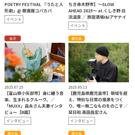
POETRY FESTIVAL 『うたと人
ちき串木野市】〜SLOW
形劇』@ 朝食屋コバカバ
AHEAD 2025〜 at.くしき野 白
浜温泉 ／ 旅宿酒場I&Iアヤナイ
イベント
イベント
金沢
鹿児島
2025.07.25
2025.05.13
【富山県小矢部市】身に纏う音
【鹿児島県鹿児島市】領域を超
楽、生まれるグルーヴ。／
え、特別な日常の風景をつく
「MUXX」森永さん夫妻インタ
り、唯一無二なものをのこす ／
ビュー【B面】
栞日和 髙田昌宏さん
インタビュー
インタビュー
鹿児島
鹿児島