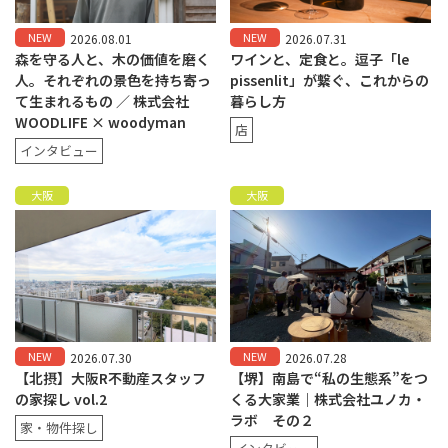
NEW
NEW
2026.08.01
2026.07.31
森を守る人と、木の価値を磨く
ワインと、定食と。逗子「le
人。それぞれの景色を持ち寄っ
pissenlit」が繋ぐ、これからの
て生まれるもの ／ 株式会社
暮らし方
WOODLIFE × woodyman
店
インタビュー
大阪
大阪
NEW
NEW
2026.07.30
2026.07.28
【北摂】大阪R不動産スタッフ
【堺】南島で“私の生態系”をつ
の家探し vol.2
くる大家業｜株式会社ユノカ・
ラボ その２
家・物件探し