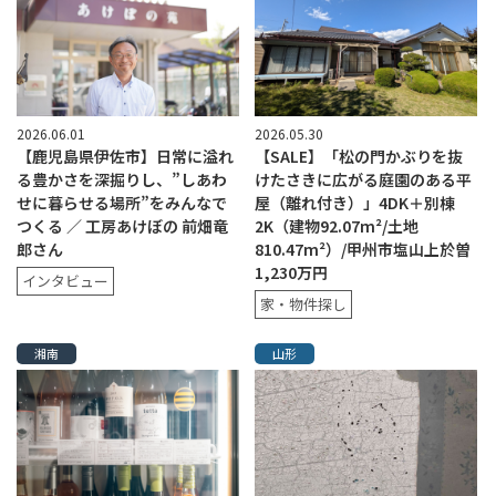
2026.06.01
2026.05.30
【鹿児島県伊佐市】日常に溢れ
【SALE】「松の門かぶりを抜
る豊かさを深掘りし、”しあわ
けたさきに広がる庭園のある平
せに暮らせる場所”をみんなで
屋（離れ付き）」4DK＋別棟
つくる ／ 工房あけぼの 前畑竜
2K（建物92.07m²/土地
郎さん
810.47m²）/甲州市塩山上於曽
1,230万円
インタビュー
家・物件探し
湘南
山形