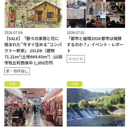
2026.07.04
2026.07.01
【SALE】「数々の果樹と花に
「都市と循環2026 都市は発酵
囲まれた”今すぐ住める”コンパ
するのか？」イベント・レポー
クト一軒家」 2SLDK（建物
ト
71.21m²/土地669.63m²）/山梨
イベント
市牧丘町西保中 1,050万円
家・物件探し
大阪
大阪