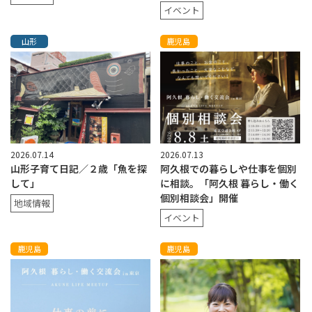
イベント
山形
鹿児島
2026.07.14
2026.07.13
山形子育て日記／２歳「魚を探
阿久根での暮らしや仕事を個別
して」
に相談。「阿久根 暮らし・働く
個別相談会」開催
地域情報
イベント
鹿児島
鹿児島