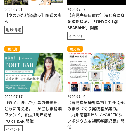
2026.07.21
2026.07.19
【やまがた脇道散歩】細道の奥
【鹿児島県日置市】海と音に身
へ
をゆだねる。「ONYOKU @
SEABANK」開催
地域情報
イベント
鹿児島
鹿児島
2026.07.17
2026.07.16
（終了しました）島の未来を、
【鹿児島県鹿児島市】九州南部
ともに考える。「かごしま島嶼
のまちづくり実践者が集う。
ファンド」設立1周年記念
「九州南部DIYリノベWEEK シ
PORT BAR 開催
ンポジウム＆視察＠鹿児島」開
催
イベント