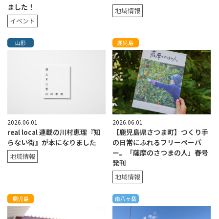
ました！
地域情報
イベント
山形
鹿児島
2026.06.01
2026.06.01
real local 連載の川村恵理『知
【鹿児島県さつま町】つくり手
らない街』が本になりました
の日常にふれるフリーペーパ
ー。「薩摩のさつまの人」春号
地域情報
発刊
地域情報
鹿児島
南八ヶ岳