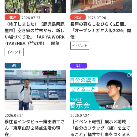
NEW
NEW
2026.07.27
2026.07.26
（終了しました）【鹿児島県鹿
長屋の暮らしをひらく2日間。
屋市】空き家の竹林から、新し
「オープンナガヤ大阪2026」開
い場づくりを。「AKIYA WORK
催
-TAKENBA（竹の場）」開催
イベント
イベント
山形
福井
2026.07.24
2026.07.24
移住者インタビュー鎌田浩平さ
【イベント報告】展示×地域
ん「東京山形２拠点生活の現
「自分のフラッグ（旗）を立て
在」
ること」福井で仕事をつくる人