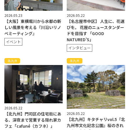
2026.05.23
2026.05.22
【大阪】東横堀川から水都の新
【名古屋市中区】 人生に、花選
しい風景を考える『川沿いリノ
びを。 花屋のニュースタンダー
ベミーティング』
ドを目指す 「GOOD
NATURED’S」
イベント
インタビュー
北九州
北九州
2026.05.22
【北九州】門司区の住宅街にあ
2026.05.22
【北九州】キタチャリvol.5『北
る、深夜まで営業する隠れ家カ
九州市文化記念公園』桜のきれ
フェ「cafuné（カフネ）」