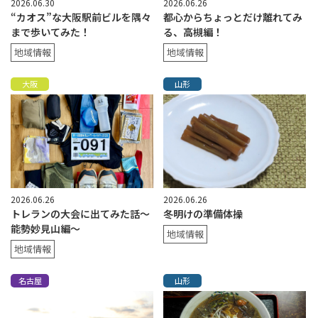
2026.06.30
2026.06.26
“カオス”な大阪駅前ビルを隅々
都心からちょっとだけ離れてみ
まで歩いてみた！
る、高槻編！
地域情報
地域情報
大阪
山形
2026.06.26
2026.06.26
トレランの大会に出てみた話〜
冬明けの準備体操
能勢妙見山編〜
地域情報
地域情報
名古屋
山形