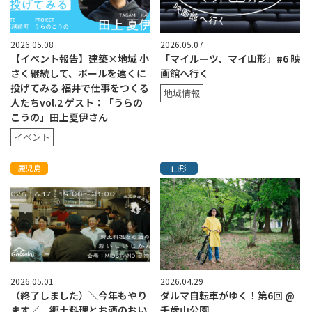
2026.05.08
2026.05.07
【イベント報告】建築×地域 小
「マイルーツ、マイ山形」#6 映
さく継続して、ボールを遠くに
画館へ行く
投げてみる 福井で仕事をつくる
地域情報
人たちvol.2 ゲスト：「うらの
こうの」田上夏伊さん
イベント
鹿児島
山形
2026.05.01
2026.04.29
（終了しました）＼今年もやり
ダルマ自転車がゆく！第6回 @
ます／ 郷土料理とお酒のおい
千歳山公園