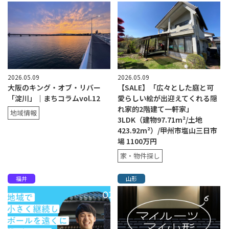
2026.05.09
2026.05.09
大阪のキング・オブ・リバー
【SALE】「広々とした庭と可
「淀川」｜まちコラムvol.12
愛らしい絵が出迎えてくれる隠
れ家的2階建て一軒家」
地域情報
3LDK（建物97.71m²/土地
423.92m²）/甲州市塩山三日市
場 1100万円
家・物件探し
福井
山形