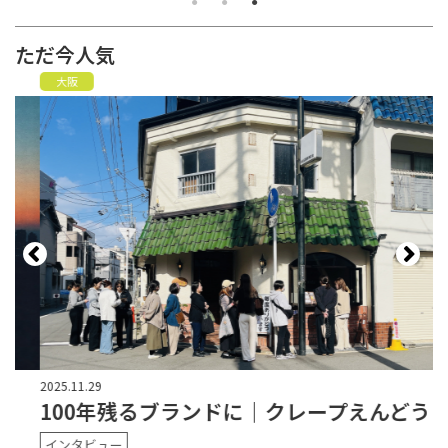
ただ今人気
大阪
2025.11.29
20
100年残るブランドに｜クレープえんどう
インタビュー