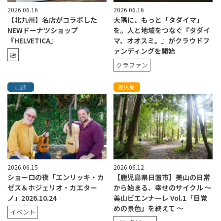
2026.06.16
2026.06.16
【北九州】名店がコラボした
大隅に、もっと「タダイマ」
NEWドーナツショップ
を。人と地域をつなぐ『タダイ
『HELVETICA』
マ、オオスミ。』がクラウドフ
ァンディングを開始
店
クラファン
山形
鹿児島
2026.06.15
2026.06.12
ショーロの夜「エンリッキ・カ
【鹿児島県日置市】美山の日常
ゼス＆ホジェリオ・カエター
から始まる、幸せのサイクル 〜
ノ」2026.10.24
美山ビエンナーレ Vol.1「目覚
めの景色」を終えて 〜
イベント