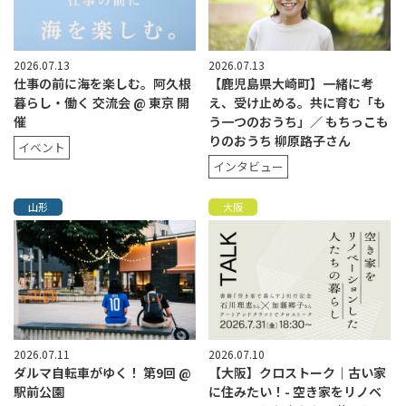
2026.07.13
2026.07.13
仕事の前に海を楽しむ。阿久根
【鹿児島県大崎町】一緒に考
暮らし・働く 交流会 @ 東京 開
え、受け止める。共に育む「も
催
う一つのおうち」／ もちっこも
りのおうち 柳原路子さん
イベント
インタビュー
山形
大阪
2026.07.11
2026.07.10
ダルマ自転車がゆく！ 第9回 @
【大阪】クロストーク｜古い家
駅前公園
に住みたい！- 空き家をリノベ