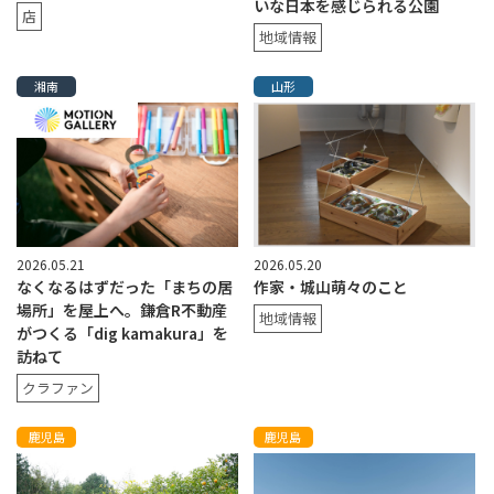
いな日本を感じられる公園
店
地域情報
湘南
山形
2026.05.21
2026.05.20
なくなるはずだった「まちの居
作家・城山萌々のこと
場所」を屋上へ。鎌倉R不動産
地域情報
がつくる「dig kamakura」を
訪ねて
クラファン
鹿児島
鹿児島