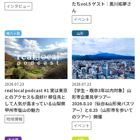
たちvol.5 ゲスト：黒川拓夢さ
インタビュー
ん
イベント
南八ヶ岳
山形
2026.07.23
2026.07.23
real local podcast #1 実は東京
【学生・既卒3年以内対象】山
とのアクセスも良好!? 移住先と
形市企業見学ツアー
して人気が高まっている山梨県
2026.8.10（仙台&山形発バスツ
甲州市塩山の魅力
アー）と8.25（山形市を歩いて
のツアー）開催
地域情報
イベント
名古屋
大阪