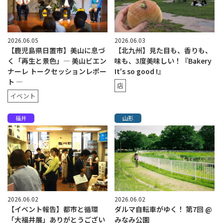
2026.06.05
2026.06.03
【鹿児島県日置市】美山に息づ
【北九州】見た目も、香りも、
く「再生と景色」— 美山ビエン
味も、3度美味しい！『Bakery
ナーレ トークセッションレポー
It‘s so good !』
ト —
店
イベント
福井
山形
2026.06.02
2026.06.02
【イベント報告】都市と循環
ダルマ自転車がゆく！ 第7回 @
「大福井展」ありがとうござい
みなみ公園