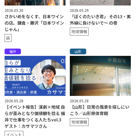
2026.05.30
2026.05.29
さかいめをなくす、日本ワイン
「ぼくのたいき君」 その13・紫
の店。鎌倉・藤沢「日本ワイン
外線に負けないで～ の巻
じゃん」
地域情報
店
福井
山形
2026.05.28
2026.05.28
【イベント報告】演劇×地域 自
【山形】日常の風景を探しにい
らが歪みとなり価値観を捻る 福
こう／山形県体育館
井で仕事をつくる人たちvol.3
地域情報
ゲスト：カサマツさん
イベント