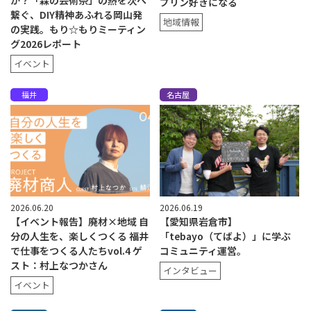
か？「森の芸術祭」の熱を次へ
プリン好きになる
繋ぐ、DIY精神あふれる岡山発
地域情報
の実践。もり☆もりミーティン
グ2026レポート
イベント
福井
名古屋
2026.06.20
2026.06.19
【イベント報告】廃材×地域 自
【愛知県岩倉市】
分の人生を、楽しくつくる 福井
「tebayo（てばよ）」に学ぶ
で仕事をつくる人たちvol.4 ゲ
コミュニティ運営。
スト：村上なつかさん
インタビュー
イベント