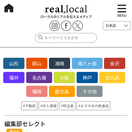
t
o
g
MENU
ローカルのリアルを伝えるメディア
g
l
e
n
a
v
i
g
a
t
山形
郡山
湘南
南八ヶ岳
金沢
i
o
n
福井
名古屋
大阪
神戸
北九州
福岡
鹿児島
その他
不動産
求人情報
移住者
おすすめの飲食店
編集部セレクト
鹿児島