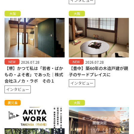
インタビュー
大阪
大阪
NEW
NEW
2026.07.28
2026.07.28
【堺】かつて私は「若者・ばか
【豊中】築60年の木造戸建が親
もの・よそ者」であった｜株式
子のサードプレイスに
会社ユノカ・ラボ その１
インタビュー
インタビュー
鹿児島
大阪