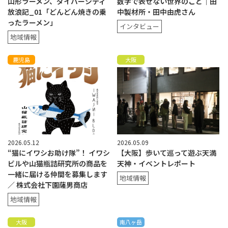
山形ラーメン、ダイバーシティ
数字で表せない世界のこと｜田
放浪記_01「どんどん焼きの乗
中製材所・田中由虎さん
ったラーメン」
インタビュー
地域情報
鹿児島
大阪
2026.05.12
2026.05.09
“猫にイワシお助け隊”！ イワシ
【大阪】歩いて巡って遊ぶ天満
ビルや山猫瓶詰研究所の商品を
天神・イベントレポート
一緒に届ける仲間を募集します
地域情報
／ 株式会社下園薩男商店
地域情報
大阪
南八ヶ岳